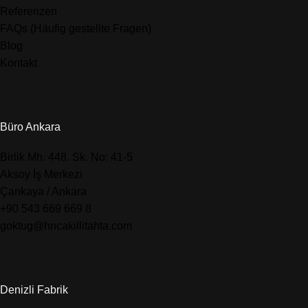
Referenzen
FAQs (Häufig gestellte Fragen)
Blog
Kontakt
Büro Ankara
​Birlik Mh. 448. Sk. No: 41-5
Aksoy İş Merkezi
Çankaya / Ankara
+90 543 669 669 8
goktug@hncakillitahta.com
Denizli Fabrik