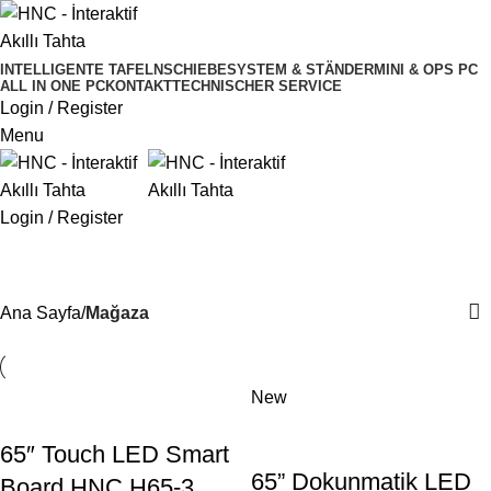
INTELLIGENTE TAFELN
SCHIEBESYSTEM & STÄNDER
MINI & OPS PC
ALL IN ONE PC
KONTAKT
TECHNISCHER SERVICE
Login / Register
Menu
Login / Register
Mağaza
Ana Sayfa
Mağaza
New
65″ Touch LED Smart
65” Dokunmatik LED
Board HNC H65-3